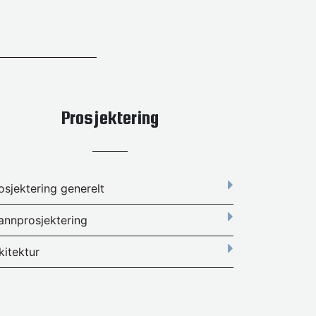
Prosjektering
osjektering generelt
annprosjektering
kitektur